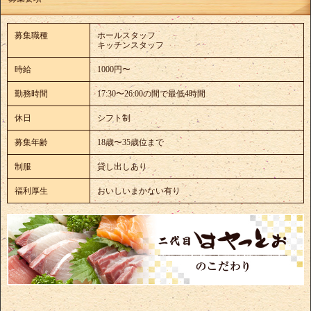
募集職種
ホールスタッフ
キッチンスタッフ
時給
1000円〜
勤務時間
17:30〜26:00の間で最低4時間
休日
シフト制
募集年齢
18歳〜35歳位まで
制服
貸し出しあり
福利厚生
おいしいまかない有り