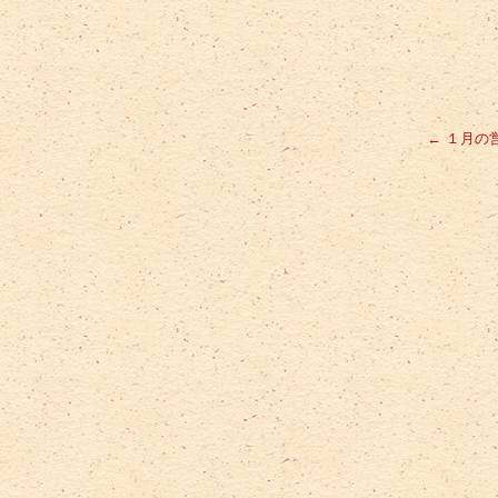
←
１月の